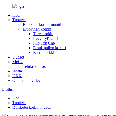
Koti
Tuotteet
Ruiskutuskorkin muotti
Muovinen korkki
Turvakorkki
Levyn yläkansi
Flip Top Cap
Pesulapullon korkki
Kierrekorkki
Uutiset
Meistä
Tehdaskierros
ladata
UKK
Ota meihin yhteyttä
English
Koti
Tuotteet
Ruiskutuskorkin muotti