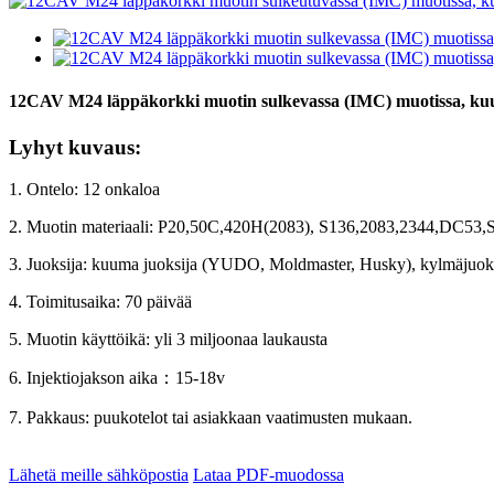
12CAV M24 läppäkorkki muotin sulkevassa (IMC) muotissa, ku
Lyhyt kuvaus:
1. Ontelo: 12 onkaloa
2. Muotin materiaali: P20,50C,420H(2083), S136,2083,2344,DC53
3. Juoksija: kuuma juoksija (YUDO, Moldmaster, Husky), kylmäjuok
4. Toimitusaika: 70 päivää
5. Muotin käyttöikä: yli 3 miljoonaa laukausta
6. Injektiojakson aika
：
15-18v
7. Pakkaus: puukotelot tai asiakkaan vaatimusten mukaan.
Lähetä meille sähköpostia
Lataa PDF-muodossa