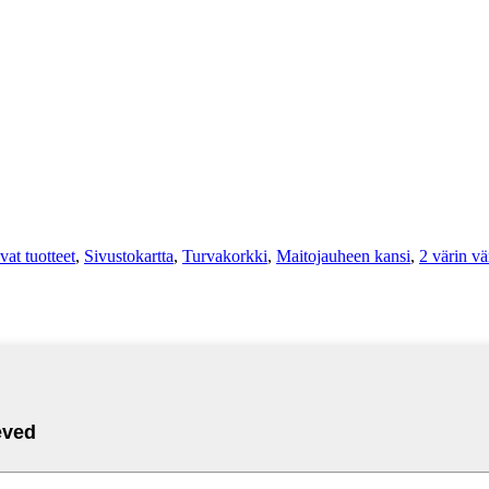
vat tuotteet
,
Sivustokartta
,
Turvakorkki
,
Maitojauheen kansi
,
2 värin vä