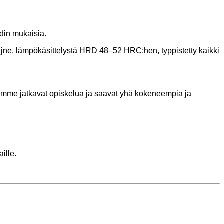
din mukaisia.
, jne. lämpökäsittelystä HRD 48–52 HRC:hen, typpistetty kaikki
mme jatkavat opiskelua ja saavat yhä kokeneempia ja
ille.