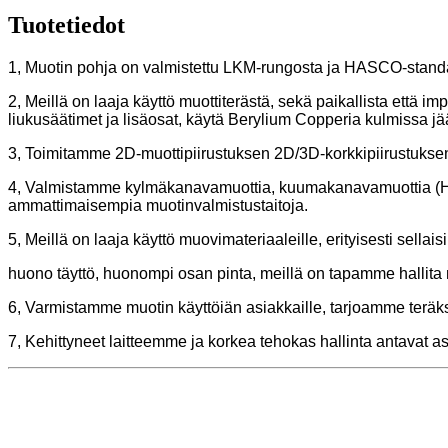
Tuotetiedot
1, Muotin pohja on valmistettu LKM-rungosta ja HASCO-stand
2, Meillä on laaja käyttö muottiterästä, sekä paikallista että
liukusäätimet ja lisäosat, käytä Berylium Copperia kulmissa j
3, Toimitamme 2D-muottipiirustuksen 2D/3D-korkkipiirustuksen 
4, Valmistamme kylmäkanavamuottia, kuumakanavamuottia (Hu
ammattimaisempia muotinvalmistustaitoja.
5, Meillä on laaja käyttö muovimateriaaleille, erityisesti sell
huono täyttö, huonompi osan pinta, meillä on tapamme hallit
6, Varmistamme muotin käyttöiän asiakkaille, tarjoamme teräks
7, Kehittyneet laitteemme ja korkea tehokas hallinta antavat 