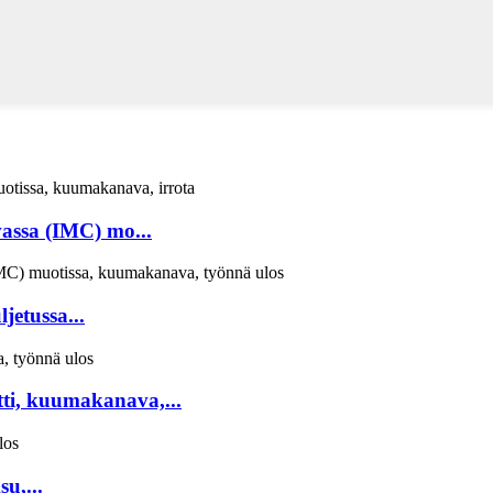
assa (IMC) mo...
etussa...
i, kuumakanava,...
u,...