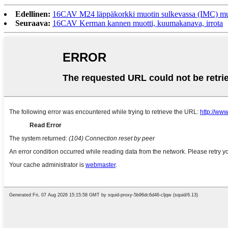
Edellinen:
16CAV M24 läppäkorkki muotin sulkevassa (IMC) muo
Seuraava:
16CAV Kerman kannen muotti, kuumakanava, irrota