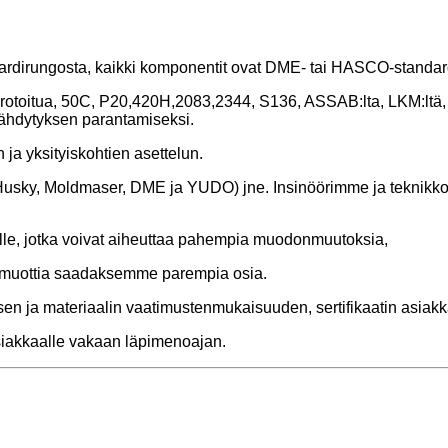
ardirungosta, kaikki komponentit ovat DME- tai HASCO-standar
 improtoitua, 50C, P20,420H,2083,2344, S136, ASSAB:lta, LKM:ltä
äähdytyksen parantamiseksi.
ja yksityiskohtien asettelun.
sky, Moldmaser, DME ja YUDO) jne. Insinöörimme ja teknikko
aisille, jotka voivat aiheuttaa pahempia muodonmuutoksia,
a muottia saadaksemme parempia osia.
en ja materiaalin vaatimustenmukaisuuden, sertifikaatin asiakka
asiakkaalle vakaan läpimenoajan.