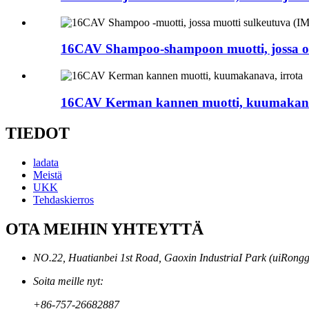
16CAV Shampoo-shampoon muotti, jossa on
16CAV Kerman kannen muotti, kuumakana
TIEDOT
ladata
Meistä
UKK
Tehdaskierros
OTA MEIHIN YHTEYTTÄ
NO.22, Huatianbei 1st Road, Gaoxin IndustriaI Park (uiRong
Soita meille nyt:
+86-757-26682887