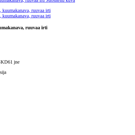
umakanava, ruuvaa irti
,SKD61 jne
sija