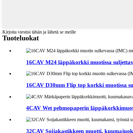
Kirjoita viestisi tähän ja lähetä se meille
Tuoteluokat
16CAV M24 läppäkorkki muotissa suljettav
16CAV D30mm Flip top korkki muotissa sulj
4CAV Wet pehmopaperin läppäkorkkimuott
32CAV Soijakastikkeen muotti, kuumajuoks